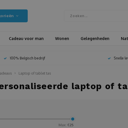
gorieën
Cadeau voor man
Wonen
Gelegenheden
Nat
100% Belgisch bedrijf
Snelle l
adeaus
Laptop of tablet tas
rsonaliseerde laptop of ta
0
Max: €
25