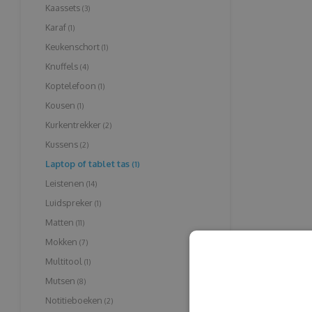
Kaassets
(3)
Karaf
(1)
Keukenschort
(1)
Knuffels
(4)
Koptelefoon
(1)
Kousen
(1)
Kurkentrekker
(2)
Kussens
(2)
Laptop of tablet tas
(1)
Leistenen
(14)
Luidspreker
(1)
Matten
(11)
Mokken
(7)
Multitool
(1)
Mutsen
(8)
Notitieboeken
(2)