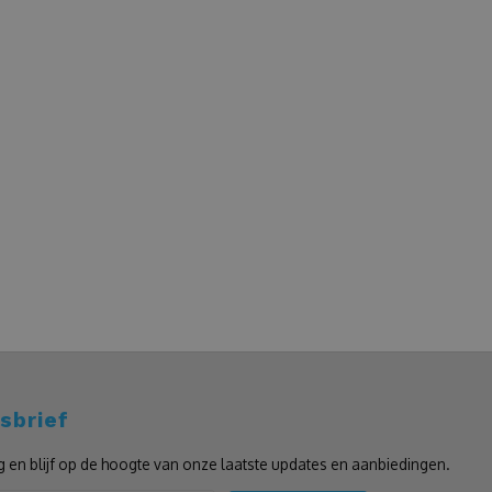
sbrief
g en blijf op de hoogte van onze laatste updates en aanbiedingen.