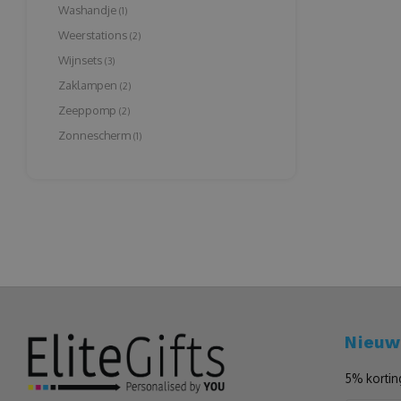
Washandje
(1)
Weerstations
(2)
Wijnsets
(3)
Zaklampen
(2)
Zeeppomp
(2)
Zonnescherm
(1)
Nieuw
5% kortin