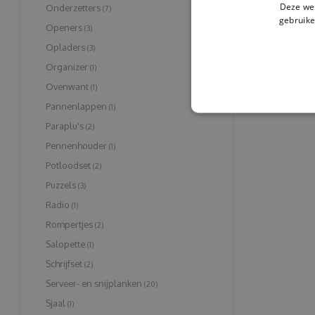
Deze web
Onderzetters
(7)
gebruike
Openers
(3)
Opladers
(3)
Organizer
(1)
Ovenwant
(1)
Pannenlappen
(1)
Paraplu's
(2)
Pennenhouder
(1)
Potloodset
(2)
Puzzels
(3)
Radio
(1)
Rompertjes
(2)
Salopette
(1)
Schrijfset
(2)
Serveer- en snijplanken
(20)
Sjaal
(1)