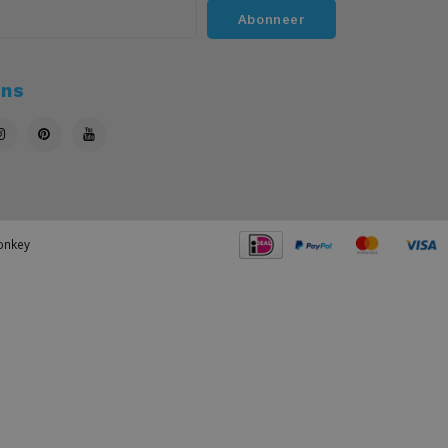
Abonneer
ons
nkey