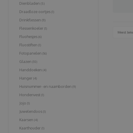
Dienbladen
(5)
Draadloze oortjes
(1)
Drinkflessen
(11)
Flessenkoeler
(1)
Meest bek
Fluohesjes
(6)
Fluostiften
(1)
Fotopanelen
(16)
Glazen
(10)
Handdoeken
(4)
Hanger
(4)
Huisnummer- en naamborden
(9)
Hondenvest
(1)
Jojo
(1)
Juwelendoos
(1)
Kaarsen
(4)
Kaarthouder
(1)