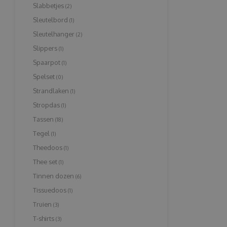
Slabbetjes
(2)
Sleutelbord
(1)
Sleutelhanger
(2)
Slippers
(1)
Spaarpot
(1)
Spelset
(0)
Strandlaken
(1)
Stropdas
(1)
Tassen
(18)
Tegel
(1)
Theedoos
(1)
Thee set
(1)
Tinnen dozen
(6)
Tissuedoos
(1)
Truien
(3)
T-shirts
(3)