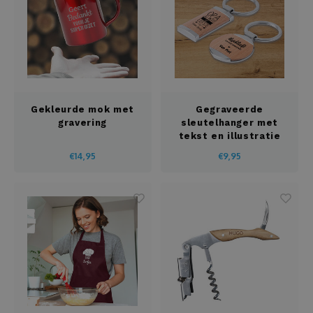
Rompertjes
Salopette
Schrijfset
Gekleurde mok met
Gegraveerde
Serveer- en snijplanken
gravering
sleutelhanger met
tekst en illustratie
Sjaal
€14,95
€9,95
Slabbetjes
Sleutelbord
Sleutelhanger
Slippers