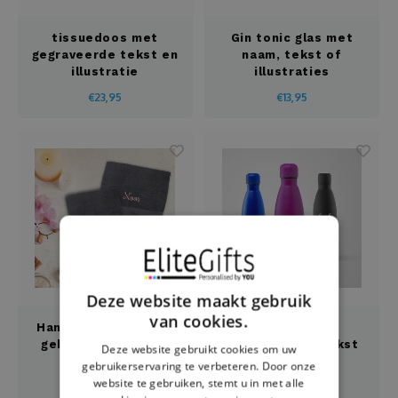
tissuedoos met
Gin tonic glas met
gegraveerde tekst en
naam, tekst of
illustratie
illustraties
gegraveerd
€23,95
€13,95
Deze website maakt gebruik
van cookies.
Handdoekenset met
Gegraveerde
geborduurde tekst
drinkfles met tekst
Deze website gebruikt cookies om uw
en illustratie
gebruikerservaring te verbeteren. Door onze
website te gebruiken, stemt u in met alle
€48,95
€18,95