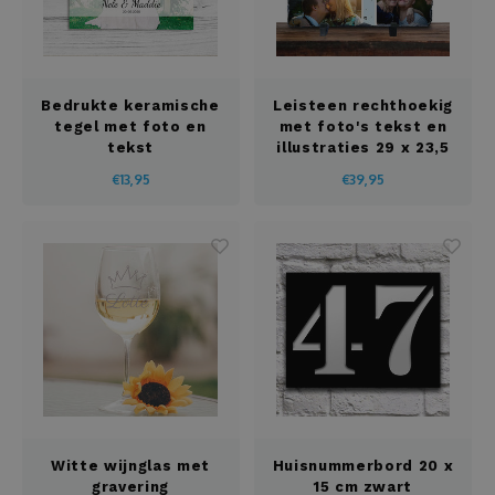
Bedrukte keramische
Leisteen rechthoekig
tegel met foto en
met foto's tekst en
tekst
illustraties 29 x 23,5
cm
€13,95
€39,95
Witte wijnglas met
Huisnummerbord 20 x
gravering
15 cm zwart