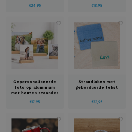
Unieke Bucket Hat
€24,95
€18,95
Opladers
Organizer
Ovenwant
Pannenlappen
Paraplu's
Gepersonaliseerde
Strandlaken met
Pennenhouder
foto op aluminium
geborduurde tekst
met houten staander
Potloodset
€17,95
€32,95
Puzzels
Radio