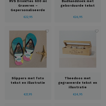
RVS Drinkfles 600 ml
Badhanddoek met
Graveren –
geborduurde tekst
Gepersonaliseerde
Thermosfles
€22,95
€26,95
Slippers met foto
Theedoos met
tekst en illustratie
gegraveerde tekst en
illustratie
€21,95
€24,95