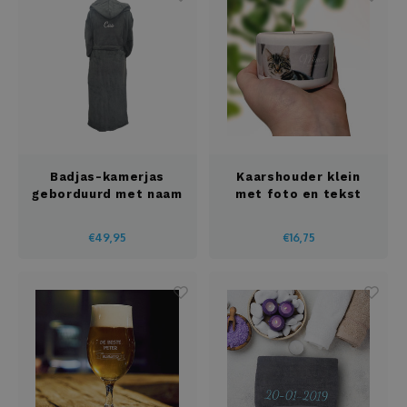
Zwangerschap
Kaassets
Karaf
Keukenschort
Badjas-kamerjas
Kaarshouder klein
Knuffels
geborduurd met naam
met foto en tekst
Koptelefoon
€49,95
€16,75
Kousen
Kurkentrekker
Kussens
Laptop of tablet tas