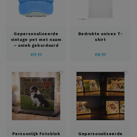
Brooddozen
Housewarming
Dekens
Huwelijk
Deurplaatje
Gepersonaliseerde
Bedrukte unisex T-
vintage pet met naam
shirt
Jubileum
– uniek geborduurd
Dienbladen
cadeau voor hem &
€19,95
€18,95
haar
Juf en meester
Draadloze oortjes
Kerstmis
Drinkflessen
Lentefeest
Flessenkoeler
Meter en peter
Fluohesjes
Moederdag
Fluostiften
Nieuwjaar
Persoonlijk Fotoblok
Gepersonaliseerde