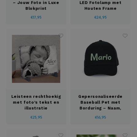
Fotopanelen
– Jouw Foto in Luxe
LED Fotolamp met
Blokprint
Houten Frame
Pasen
Glazen
€17,95
€24,95
Pensioen
Handdoeken
Relatiegeschenken
Hanger
School
Huisnummer- en naamborden
Sinterklaas
Hondenvest
Vaderdag
Jojo
Leisteen rechthoekig
Gepersonaliseerde
Valentijn
met foto's tekst en
Baseball Pet met
Juwelendoos
illustratie
Borduring – Naam,
Tekst of Logo
Verjaardag
€25,95
€16,95
Kaarsen
Vrijgezellenfeest
Kaarthouder