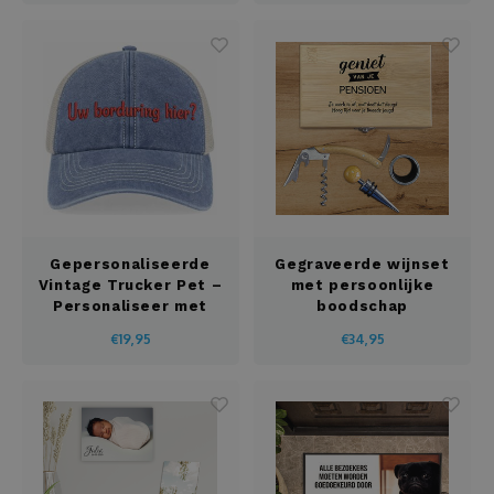
Tissuedoos
Truien
T-shirts
Washandje
Weerstations
Gepersonaliseerde
Gegraveerde wijnset
Wijnsets
Vintage Trucker Pet –
met persoonlijke
Personaliseer met
boodschap
Naam of Logo
€19,95
€34,95
Zaklampen
Zeeppomp
Zonnescherm