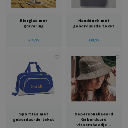
Leistenen
Bierglas met
Handdoek met
Luidspreker
gravering
geborduurde tekst
Matten
€14,95
€18,95
Mokken
Multitool
Mutsen
Notitieboeken
Onderzetters
Sporttas met
Gepersonaliseerd
geborduurde tekst
Geborduurd
Openers
Vissershoedje –