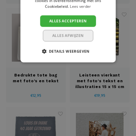
cookies in overeenstemming met ons
Cookiebeleid.
Lees verder
ALLES ACCEPTEREN
ALLES AFWIJZEN
DETAILS WEERGEVEN
Bedrukte tote bag
Leisteen vierkant
met foto's en tekst
met foto's tekst en
illustraties 15 x 15 cm
€12,95
€19,95