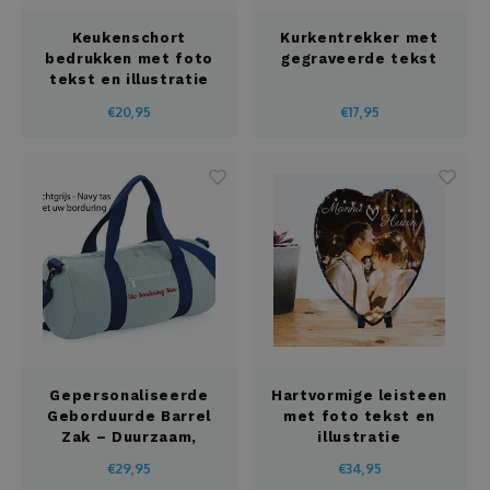
Spaarpot
Keukenschort
Kurkentrekker met
bedrukken met foto
gegraveerde tekst
Spelset
tekst en illustratie
€20,95
€17,95
Strandlaken
Stropdas
Tassen
Tegel
Theedoos
Gepersonaliseerde
Hartvormige leisteen
Thee set
Geborduurde Barrel
met foto tekst en
Zak – Duurzaam,
illustratie
Tinnen dozen
Stijlvol en Uniek
€29,95
€34,95
Geborduurd