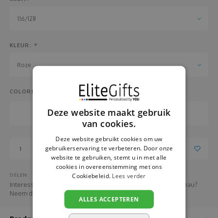
Pasen
Fotopanelen
116/128
Pensioen
Glazen
KLEUR:
*
Relatiegeschenken
Handdoeken
Roze
School
Hanger
COLORLAB:
Sinterklaas
Huisnummer- en naamborden
Deze website maakt gebruik
van cookies.
Vaderdag
Hondenvest
Deze website gebruikt cookies om uw
Valentijn
Jojo
gebruikerservaring te verbeteren. Door onze
Toevoegen aan winkelwagen
website te gebruiken, stemt u in met alle
cookies in overeenstemming met ons
Verjaardag
Juwelendoos
DELEN:
Cookiebeleid.
Lees verder
Interesse in het bestellen van grotere aantallen van dit cadeau?
Neem dan HIER contact met ons op
Vrijgezellenfeest
Kaarsen
ALLES ACCEPTEREN
Zwangerschap
Kaarthouder