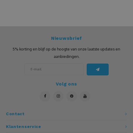
Leistenen
Luidspreker
Nieuwsbrief
Matten
5% korting en blijf op de hoogte van onze laatste updates en
Mokken
aanbiedingen.
Multitool
Volg ons
Mutsen
Notitieboeken
Contact
Onderzetters
Klantenservice
Openers