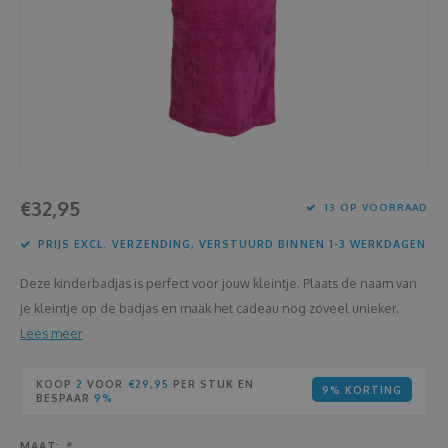
Housewarming
Brooddozen
Huwelijk
Dekens
Jubileum
Deurplaatje
Juf en meester
Dienbladen
€32,95
13 OP VOORRAAD
Kerstmis
Draadloze oortjes
PRIJS EXCL. VERZENDING, VERSTUURD BINNEN 1-3 WERKDAGEN
Lentefeest
Drinkflessen
Deze kinderbadjas is perfect voor jouw kleintje. Plaats de naam van
Meter en peter
Flessenkoeler
je kleintje op de badjas en maak het cadeau nog zoveel unieker.
Lees meer
Moederdag
Fluohesjes
KOOP
2
VOOR
€29,95
PER STUK EN
9% KORTING
BESPAAR
9%
Nieuwjaar
Fluostiften
MAAT:
*