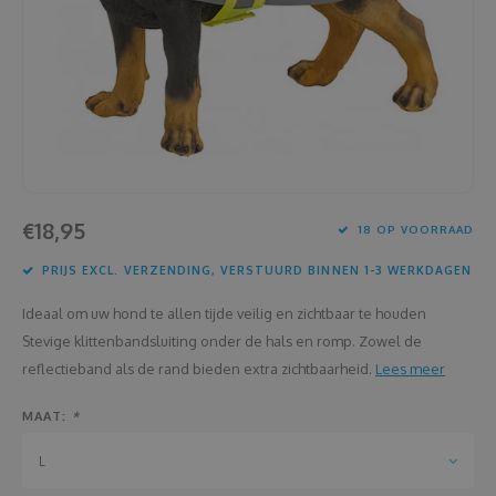
Housewarming
Brooddozen
Huwelijk
Dekens
Jubileum
Deurplaatje
Juf en meester
Dienbladen
€18,95
18 OP VOORRAAD
Kerstmis
Draadloze oortjes
PRIJS EXCL. VERZENDING, VERSTUURD BINNEN 1-3 WERKDAGEN
Lentefeest
Drinkflessen
Ideaal om uw hond te allen tijde veilig en zichtbaar te houden
Meter en peter
Flessenkoeler
Stevige klittenbandsluiting onder de hals en romp. Zowel de
reflectieband als de rand bieden extra zichtbaarheid.
Lees meer
Moederdag
Fluohesjes
MAAT:
*
Nieuwjaar
Fluostiften
L