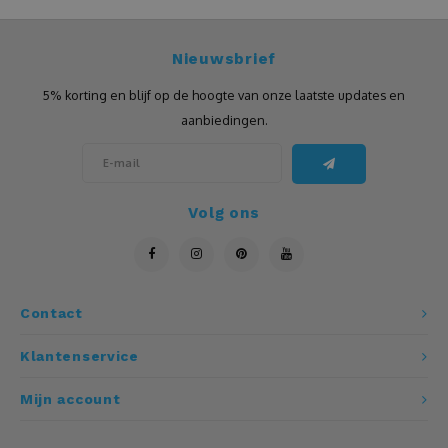
Leistenen
Nieuwsbrief
Luidspreker
5% korting en blijf op de hoogte van onze laatste updates en
aanbiedingen.
Matten
Mokken
Volg ons
Multitool
Mutsen
Contact
Notitieboeken
Klantenservice
Onderzetters
Mijn account
Openers