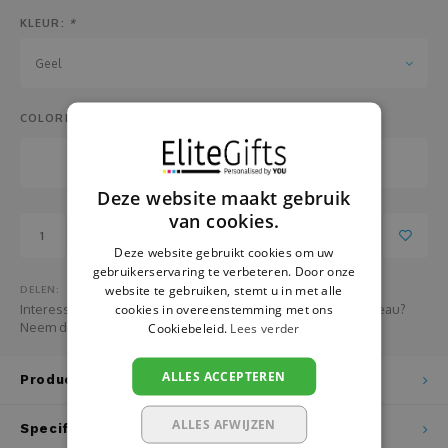
Pasen
Fotopanelen
KLEUR:
*
Pensioen
Glazen
Geel
Relatiegeschenken
Handdoeken
COLORLAB:
School
Hanger
Deze website maakt gebruik
Sinterklaas
Huisnummer- en naamborden
van cookies.
Toevoegen aan winkelwagen
Vaderdag
Hondenvest
Deze website gebruikt cookies om uw
gebruikerservaring te verbeteren. Door onze
website te gebruiken, stemt u in met alle
DELEN:
Valentijn
Jojo
cookies in overeenstemming met ons
Interesse in het bestellen van grotere aantallen van dit cadeau?
Neem dan HIER contact met ons op
Cookiebeleid.
Lees verder
Verjaardag
Juwelendoos
ALLES ACCEPTEREN
Productomschrijving
Vrijgezellenfeest
Kaarsen
ALLES AFWIJZEN
Specificaties
Zwangerschap
Kaarthouder