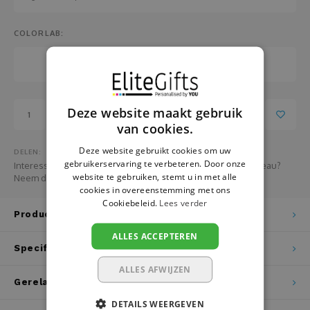
Pasen
Fotopanelen
COLORLAB:
Pensioen
Glazen
Relatiegeschenken
Handdoeken
School
Hanger
Deze website maakt gebruik
Toevoegen aan winkelwagen
van cookies.
Sinterklaas
Huisnummer- en naamborden
Deze website gebruikt cookies om uw
DELEN:
gebruikerservaring te verbeteren. Door onze
Interesse in het bestellen van grotere aantallen van dit cadeau?
Vaderdag
Hondenvest
website te gebruiken, stemt u in met alle
Neem dan HIER contact met ons op
cookies in overeenstemming met ons
Cookiebeleid.
Lees verder
Valentijn
Jojo
Productomschrijving
ALLES ACCEPTEREN
Verjaardag
Juwelendoos
Specificaties
ALLES AFWIJZEN
Vrijgezellenfeest
Kaarsen
Gerelateerde producten
DETAILS WEERGEVEN
Zwangerschap
Kaarthouder