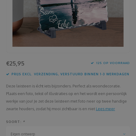
Housewarming
Brooddozen
Huwelijk
Dekens
Jubileum
Deurplaatje
Juf en meester
Dienbladen
€25,95
125 OP VOORRAAD
Kerstmis
Draadloze oortjes
PRIJS EXCL. VERZENDING, VERSTUURD BINNEN 1-3 WERKDAGEN
Lentefeest
Drinkflessen
Deze leisteen is écht iets bijzonders. Perfect als woondecoratie.
Meter en peter
Flessenkoeler
Plaats een foto, tekst of illustraties op en het wordt een persoonlijk
werkje van jou! Je zet deze leisteen met foto neer op twee handige
Moederdag
Fluohesjes
zwarte houders, zodat hij mooi zichtbaar is en niet
Lees meer
SOORT:
*
Nieuwjaar
Fluostiften
Eigen ontwerp