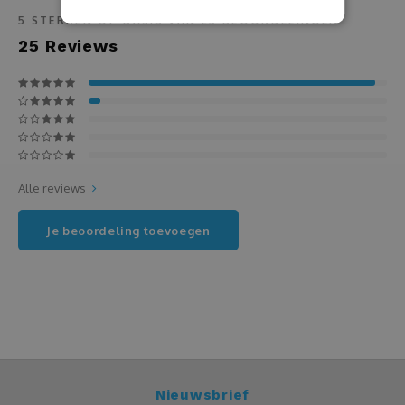
5
STERREN OP BASIS VAN
25
BEOORDELINGEN
Kaassets
25
Reviews
Karaf
Keukenschort
Knuffels
Alle reviews
Koptelefoon
Je beoordeling toevoegen
Kousen
Kurkentrekker
Kussens
Nieuwsbrief
Laptop of tablet tas