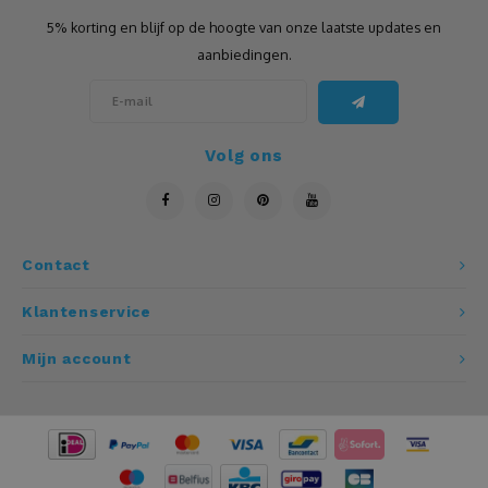
5% korting en blijf op de hoogte van onze laatste updates en
Leistenen
aanbiedingen.
Luidspreker
Matten
Volg ons
Mokken
Multitool
Contact
Klantenservice
Mutsen
Mijn account
Notitieboeken
Onderzetters
Openers