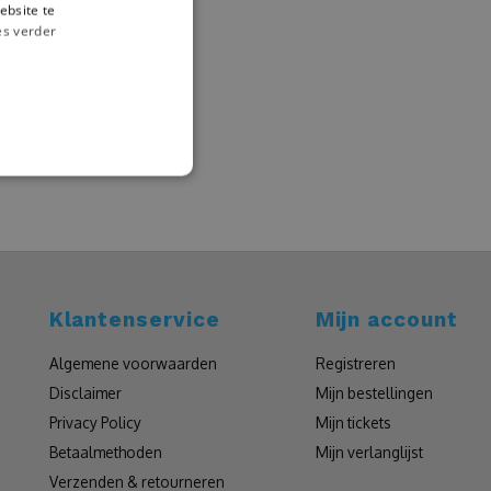
ebsite te
es verder
Klantenservice
Mijn account
Algemene voorwaarden
Registreren
Disclaimer
Mijn bestellingen
Privacy Policy
Mijn tickets
Betaalmethoden
Mijn verlanglijst
Verzenden & retourneren