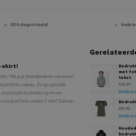
100% Belgisch bedrijf
Snelle l
Gerelateerd
shirt!
Bedrukt
met fot
ndin? Wil je je (klein)kinderen verrassen
tekst
€36,95
t perfecte cadeau. Ze zijn geschikt
Bekijk pr
 onze leuke illustraties op en we
 voor jezelf een unieke T-shirt? Dat kan
Bedruk
€19,95
Bekijk pr
Hooded
bedruk