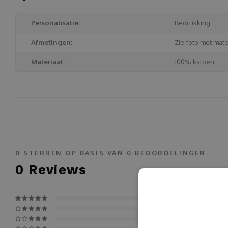
Personalisatie:
Bedrukking
Afmetingen:
Zie foto met mat
Materiaal:
100% katoen
0
STERREN OP BASIS VAN
0
BEOORDELINGEN
0
Reviews