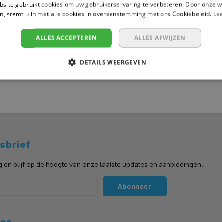
site gebruikt cookies om uw gebruikerservaring te verbeteren. Door onze w
n, stemt u in met alle cookies in overeenstemming met ons Cookiebeleid.
Le
ALLES ACCEPTEREN
ALLES AFWIJZEN
DETAILS WEERGEVEN
sbrief
g en blijf op de hoogte van onze laatste updates en aanbiedingen.
Abonneer
ons