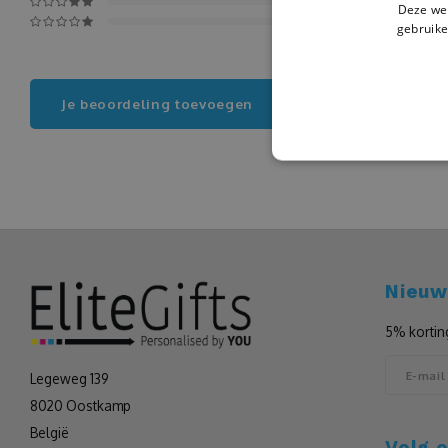
Deze web
gebruike
Je beoordeling toevoegen
Nieuw
5% kortin
Legeweg 139
8020 Oostkamp
België
Volg 