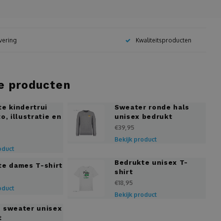
evering
Kwaliteitsproducten
e producten
e kindertrui
Sweater ronde hals
o, illustratie en
unisex bedrukt
€39,95
Bekijk product
oduct
Bedrukte unisex T-
te dames T-shirt
shirt
€18,95
oduct
Bekijk product
 sweater unisex
t