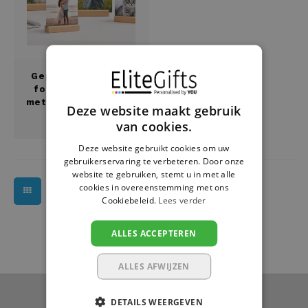
Housewarming
Brooddozen
Huwelijk
Dekens
Jubileum
Deurplaatje
Gepersonaliseerde
foto op aluminium
met houten staander
Deze website maakt gebruik
Juf en meester
Dienbladen
€17,95
van cookies.
Kerstmis
Draadloze oortjes
Deze website gebruikt cookies om uw
gebruikerservaring te verbeteren. Door onze
website te gebruiken, stemt u in met alle
Lentefeest
Drinkflessen
cookies in overeenstemming met ons
Cookiebeleid.
Lees verder
Meter en peter
Flessenkoeler
ALLES ACCEPTEREN
Moederdag
Fluohesjes
ALLES AFWIJZEN
Nieuwjaar
Fluostiften
Nieuwsbrief
DETAILS WEERGEVEN