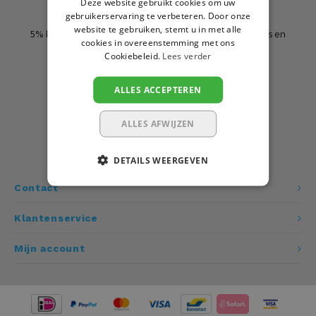
Deze website gebruikt cookies om uw
Nieuwsbrief
Housewarming
Brooddozen
gebruikerservaring te verbeteren. Door onze
website te gebruiken, stemt u in met alle
5% korting en blijf op de hoogte van onze laatste updates en
cookies in overeenstemming met ons
Huwelijk
Dekens
aanbiedingen.
Cookiebeleid.
Lees verder
Jubileum
Deurplaatje
ALLES ACCEPTEREN
Juf en meester
Dienbladen
Volg ons
ALLES AFWIJZEN
Kerstmis
Draadloze oortjes
DETAILS WEERGEVEN
Lentefeest
Drinkflessen
Contact
Meter en peter
Flessenkoeler
Klantenservice
Mijn account
Moederdag
Fluohesjes
Nieuwjaar
Fluostiften