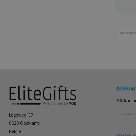
Meest bek
Nieuw
5% kortin
Legeweg 139
8020 Oostkamp
België
Volg 