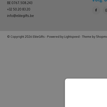
BE 0767.508.243
+32 50 20 83 20
info@elitegifts.be
© Copyright 2026 EliteGifts - Powered by
Lightspeed
- Theme by
Shopmo