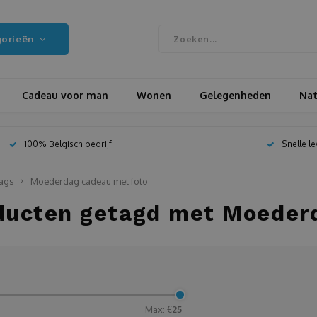
gorieën
Cadeau voor man
Wonen
Gelegenheden
Nat
100% Belgisch bedrijf
Snelle l
ags
Moederdag cadeau met foto
ducten getagd met Moeder
0
Max: €
25