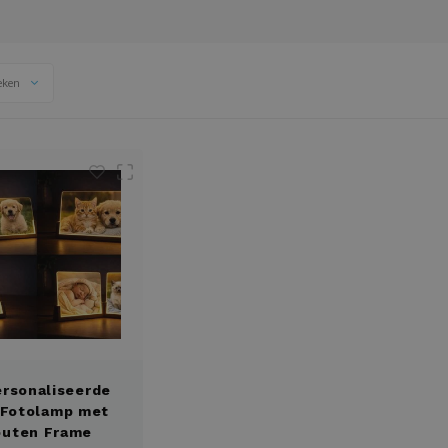
eken
rsonaliseerde
 Fotolamp met
outen Frame