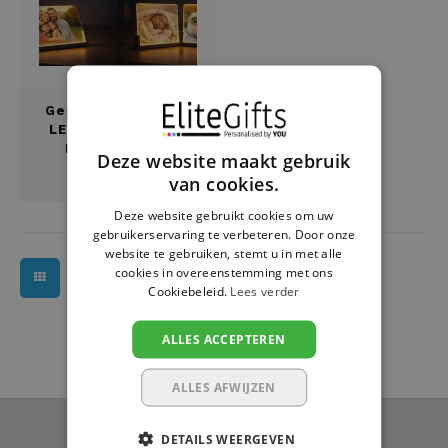
Housewarming
Brooddozen
Huwelijk
Dekens
Jubileum
Deurplaatje
Gepersonaliseerde
LED Fotolamp met
Houten Frame
Deze website maakt gebruik
Juf en meester
Dienbladen
€24,95
van cookies.
Kerstmis
Draadloze oortjes
Deze website gebruikt cookies om uw
gebruikerservaring te verbeteren. Door onze
website te gebruiken, stemt u in met alle
Lentefeest
Drinkflessen
cookies in overeenstemming met ons
Cookiebeleid.
Lees verder
Meter en peter
Flessenkoeler
ALLES ACCEPTEREN
Moederdag
Fluohesjes
ALLES AFWIJZEN
Nieuwjaar
Fluostiften
Nieuwsbrief
DETAILS WEERGEVEN