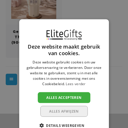
Housewarming
Brooddozen
Huwelijk
Dekens
Jubileum
Deurplaatje
Gepersonaliseerde
Thermosbeker XL
(900 ml) met Naam –
Deze website maakt gebruik
Juf en meester
Dienbladen
Perfect Cadeau
€34,95
van cookies.
Kerstmis
Draadloze oortjes
Deze website gebruikt cookies om uw
gebruikerservaring te verbeteren. Door onze
website te gebruiken, stemt u in met alle
Lentefeest
Drinkflessen
cookies in overeenstemming met ons
Cookiebeleid.
Lees verder
Meter en peter
Flessenkoeler
ALLES ACCEPTEREN
Moederdag
Fluohesjes
ALLES AFWIJZEN
Nieuwjaar
Fluostiften
Nieuwsbrief
DETAILS WEERGEVEN