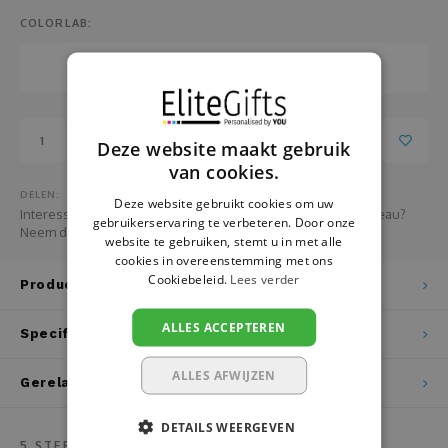
Pasen
Fotopanelen
COLORLAB:
Pensioen
Glazen
Relatiegeschenken
Handdoeken
Toevoegen aan winkelwagen
Deze website maakt gebruik
School
Hanger
van cookies.
DELEN:
Sinterklaas
Huisnummer- en naamborden
Deze website gebruikt cookies om uw
Interesse in het bestellen van grotere aantallen van dit cadeau?
gebruikerservaring te verbeteren. Door onze
Neem dan HIER contact met ons op
website te gebruiken, stemt u in met alle
Vaderdag
Hondenvest
cookies in overeenstemming met ons
Cookiebeleid.
Lees verder
Productomschrijving
Valentijn
Jojo
ALLES ACCEPTEREN
Specificaties
Verjaardag
Juwelendoos
ALLES AFWIJZEN
Gerelateerde producten
Vrijgezellenfeest
Kaarsen
DETAILS WEERGEVEN
5
STERREN OP BASIS VAN
2
BEOORDELINGEN
Zwangerschap
Kaarthouder