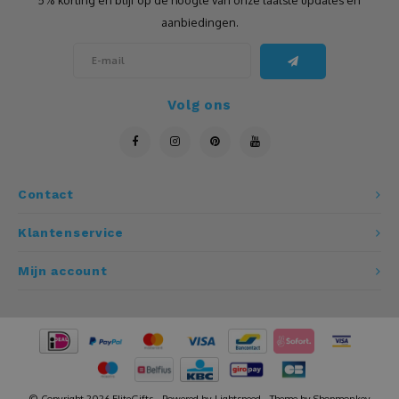
5% korting en blijf op de hoogte van onze laatste updates en
aanbiedingen.
Leistenen
Luidspreker
Volg ons
Matten
Mokken
Contact
Multitool
Klantenservice
Mutsen
Mijn account
Notitieboeken
Onderzetters
Openers
© Copyright 2026 EliteGifts - Powered by
Lightspeed
- Theme by
Shopmonkey