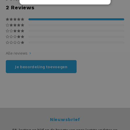
2
Reviews
Kaassets
Karaf
Keukenschort
Alle reviews
Knuffels
Je beoordeling toevoegen
Koptelefoon
Kousen
Kurkentrekker
Kussens
Nieuwsbrief
Laptop of tablet tas