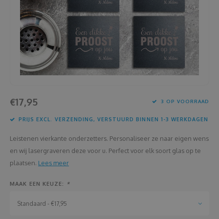
Housewarming
Brooddozen
Huwelijk
Dekens
Jubileum
Deurplaatje
Juf en meester
Dienbladen
€17,95
3 OP VOORRAAD
Kerstmis
Draadloze oortjes
PRIJS EXCL. VERZENDING, VERSTUURD BINNEN 1-3 WERKDAGEN
Lentefeest
Drinkflessen
Leistenen vierkante onderzetters. Personaliseer ze naar eigen wens
Meter en peter
Flessenkoeler
en wij lasergraveren deze voor u. Perfect voor elk soort glas op te
plaatsen.
Lees meer
Moederdag
Fluohesjes
MAAK EEN KEUZE:
*
Nieuwjaar
Fluostiften
Standaard - €17,95