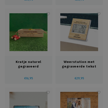
Opladers
Organizer
Ovenwant
Pannenlappen
Paraplu's
Kratje naturel
Weerstation met
gegraveerd
gegraveerde tekst
Pennenhouder
€16,95
€29,95
Potloodset
Puzzels
Radio