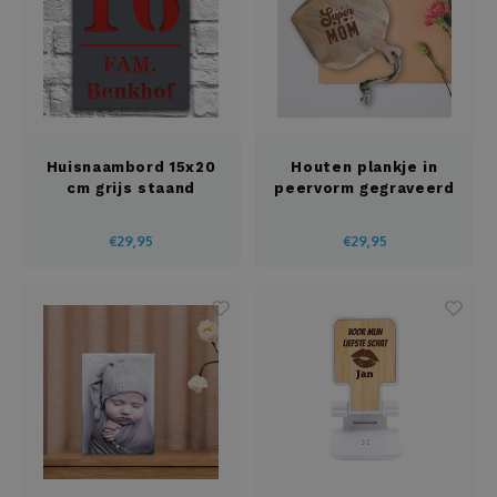
Huisnaambord 15x20
Houten plankje in
cm grijs staand
peervorm gegraveerd
€29,95
€29,95