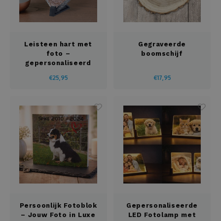
Housewarming
Brooddozen
Huwelijk
Dekens
Leisteen hart met
Gegraveerde
foto –
boomschijf
Jubileum
Deurplaatje
gepersonaliseerd
aandenken
€25,95
€17,95
Juf en meester
Dienbladen
Kerstmis
Draadloze oortjes
Lentefeest
Drinkflessen
Meter en peter
Flessenkoeler
Moederdag
Fluohesjes
Nieuwjaar
Fluostiften
Persoonlijk Fotoblok
Gepersonaliseerde
– Jouw Foto in Luxe
LED Fotolamp met