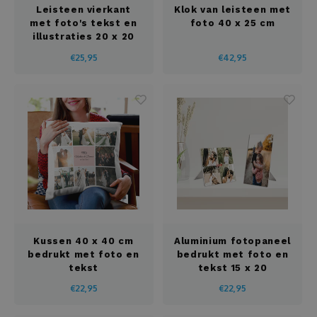
Leisteen vierkant
Klok van leisteen met
Spaarpot
met foto's tekst en
foto 40 x 25 cm
illustraties 20 x 20
Spelset
cm
€25,95
€42,95
Strandlaken
Stropdas
Tassen
Tegel
Theedoos
Kussen 40 x 40 cm
Aluminium fotopaneel
bedrukt met foto en
bedrukt met foto en
Thee set
tekst
tekst 15 x 20
€22,95
€22,95
Tinnen dozen