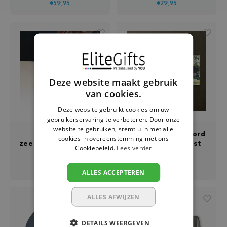
€59,95
€29,95
Deze website maakt gebruik
van cookies.
Deze website gebruikt cookies om uw
gebruikerservaring te verbeteren. Door onze
website te gebruiken, stemt u in met alle
Gegraveerde
Bedrukt sleutelbord
cookies in overeenstemming met ons
zeeppomp met tekst
met foto en tekst
Cookiebeleid.
Lees verder
en illustratie
€24,95
€26,95
ALLES ACCEPTEREN
ALLES AFWIJZEN
DETAILS WEERGEVEN