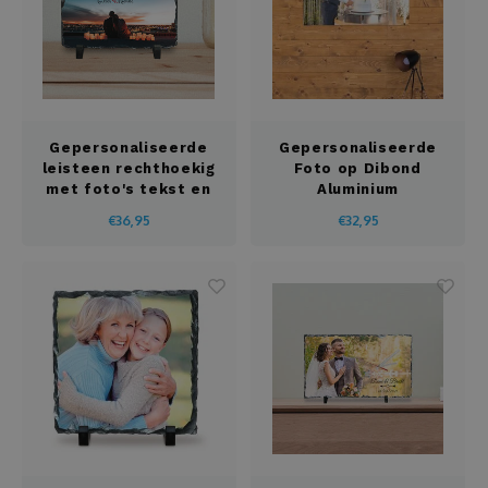
Rompertjes
Salopette
Schrijfset
Gepersonaliseerde
Gepersonaliseerde
leisteen rechthoekig
Foto op Dibond
met foto's tekst en
Aluminium
Serveer- en snijplanken
illustraties
€36,95
€32,95
Sjaal
Slabbetjes
Sleutelbord
Sleutelhanger
Slippers