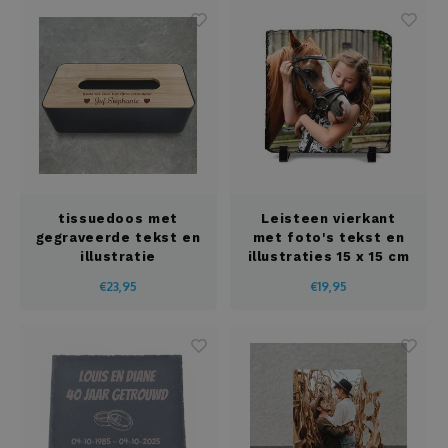
Tissuedoos
Truien
T-shirts
Washandje
Weerstations
tissuedoos met
Leisteen vierkant
gegraveerde tekst en
met foto's tekst en
illustratie
illustraties 15 x 15 cm
Wijnsets
€23,95
€19,95
Zaklampen
Zeeppomp
Zonnescherm