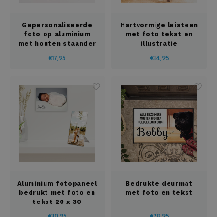
Leistenen
Gepersonaliseerde
Hartvormige leisteen
foto op aluminium
met foto tekst en
Luidspreker
met houten staander
illustratie
€17,95
€34,95
Matten
Mokken
Multitool
Mutsen
Notitieboeken
Aluminium fotopaneel
Bedrukte deurmat
Onderzetters
bedrukt met foto en
met foto en tekst
tekst 20 x 30
Openers
€30,95
€28,95