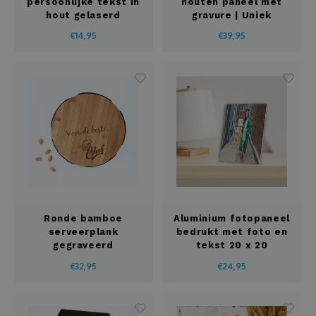
persoonlijke tekst in
houten paneel met
hout gelaserd
gravure | Uniek
cadeau met
€14,95
€39,95
personalisatie op
glazen staander
Ronde bamboe
Aluminium fotopaneel
serveerplank
bedrukt met foto en
gegraveerd
tekst 20 x 20
€32,95
€24,95