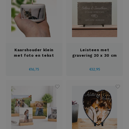
Kaassets
Karaf
Keukenschort
Kaarshouder klein
Leisteen met
met foto en tekst
gravering 20 x 30 cm
Knuffels
€16,75
€32,95
Koptelefoon
Kousen
Kurkentrekker
Kussens
Laptop of tablet tas