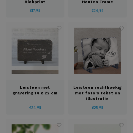
Pasen
Fotopanelen
Blokprint
Houten Frame
€17,95
€24,95
Pensioen
Glazen
Relatiegeschenken
Handdoeken
School
Hanger
Sinterklaas
Huisnummer- en naamborden
Vaderdag
Hondenvest
Leisteen met
Leisteen rechthoekig
Valentijn
Jojo
gravering 14 x 22 cm
met foto's tekst en
illustratie
Verjaardag
Juwelendoos
€24,95
€25,95
Vrijgezellenfeest
Kaarsen
Zwangerschap
Kaarthouder