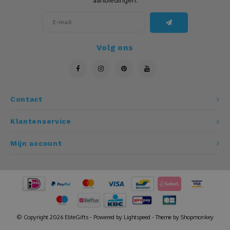
aanbiedingen.
Leistenen
Luidspreker
Volg ons
Matten
Mokken
Contact
Klantenservice
Multitool
Mijn account
Mutsen
Notitieboeken
Onderzetters
© Copyright 2026 EliteGifts - Powered by
Lightspeed
- Theme by
Shopmonkey
Openers