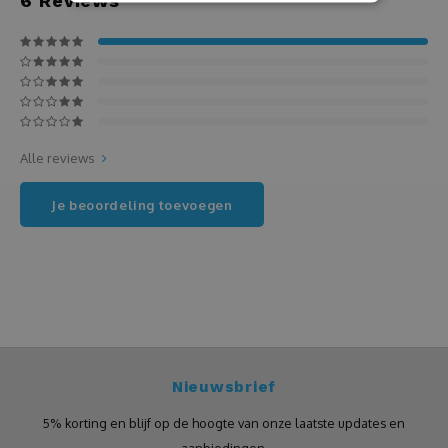
6
Reviews
Kaassets
Karaf
Keukenschort
Alle reviews
Knuffels
Je beoordeling toevoegen
Koptelefoon
Kousen
Kurkentrekker
Nieuwsbrief
Kussens
5% korting en blijf op de hoogte van onze laatste updates en
Laptop of tablet tas