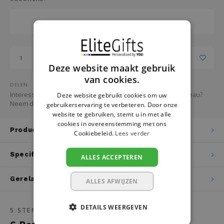
Pasen
Fotopanelen
Pensioen
Glazen
Relatiegeschenken
Handdoeken
Toevoegen aan winkelwagen
Deze website maakt gebruik
School
Hanger
van cookies.
DELEN:
Interesse in het bestellen van grotere aantallen van dit cadeau?
Deze website gebruikt cookies om uw
Sinterklaas
Huisnummer- en naamborden
Neem dan HIER contact met ons op
gebruikerservaring te verbeteren. Door onze
website te gebruiken, stemt u in met alle
cookies in overeenstemming met ons
Vaderdag
Hondenvest
Productomschrijving
Cookiebeleid.
Lees verder
Valentijn
Jojo
Specificaties
ALLES ACCEPTEREN
Verjaardag
Juwelendoos
Gerelateerde producten
ALLES AFWIJZEN
Vrijgezellenfeest
Kaarsen
DETAILS WEERGEVEN
5
STERREN OP BASIS VAN
6
BEOORDELINGEN
Zwangerschap
Kaarthouder