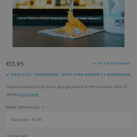
Housewarming
Brooddozen
Huwelijk
Dekens
Jubileum
Deurplaatje
Juf en meester
Dienbladen
€13,95
40 OP VOORRAAD
Kerstmis
Draadloze oortjes
PRIJS EXCL. VERZENDING, VERSTUURD BINNEN 1-3 WERKDAGEN
Lentefeest
Drinkflessen
Gepersonaliseerd gin tonic glas gegraveerd met uw naam, tekst of
Meter en peter
Flessenkoeler
design
Lees meer
MAAK EEN KEUZE:
*
Moederdag
Fluohesjes
Standaard - €13,95
Nieuwjaar
Fluostiften
COLORLAB: