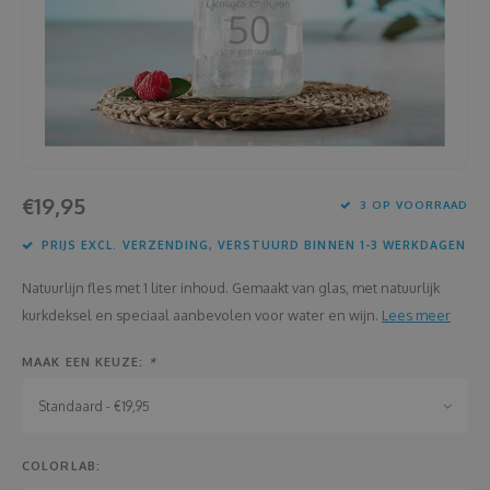
Housewarming
Brooddozen
Huwelijk
Dekens
Jubileum
Deurplaatje
Juf en meester
Dienbladen
€19,95
3 OP VOORRAAD
Kerstmis
Draadloze oortjes
PRIJS EXCL. VERZENDING, VERSTUURD BINNEN 1-3 WERKDAGEN
Lentefeest
Drinkflessen
Natuurlijn fles met 1 liter inhoud. Gemaakt van glas, met natuurlijk
kurkdeksel en speciaal aanbevolen voor water en wijn.
Lees meer
Meter en peter
Flessenkoeler
MAAK EEN KEUZE:
*
Moederdag
Fluohesjes
Standaard - €19,95
Nieuwjaar
Fluostiften
COLORLAB: