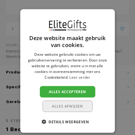
Pasen
Fotopanelen
Pensioen
Glazen
Toevoegen aan winkelwagen
Relatiegeschenken
Handdoeken
Deze website maakt gebruik
van cookies.
DELEN:
School
Hanger
Interesse in het bestellen van grotere aantallen van dit cadeau?
Deze website gebruikt cookies om uw
Neem dan HIER contact met ons op
gebruikerservaring te verbeteren. Door onze
Sinterklaas
Huisnummer- en naamborden
website te gebruiken, stemt u in met alle
cookies in overeenstemming met ons
Productomschrijving
Vaderdag
Hondenvest
Cookiebeleid.
Lees verder
Specificaties
Valentijn
Jojo
ALLES ACCEPTEREN
Gerelateerde producten
Verjaardag
Juwelendoos
ALLES AFWIJZEN
Vrijgezellenfeest
Kaarsen
5
STERREN OP BASIS VAN
1
BEOORDELINGEN
DETAILS WEERGEVEN
1
Beoordelen
Zwangerschap
Kaarthouder