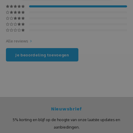
Kaassets
Karaf
Alle reviews
Keukenschort
Je beoordeling toevoegen
Knuffels
Koptelefoon
Kousen
Kurkentrekker
Nieuwsbrief
Kussens
5% korting en blijf op de hoogte van onze laatste updates en
aanbiedingen.
Laptop of tablet tas