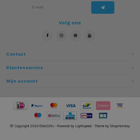
Leistenen
Volg ons
Luidspreker
Matten
Contact
Mokken
Klantenservice
Multitool
Mijn account
Mutsen
Notitieboeken
Onderzetters
© Copyright 2026 EliteGifts - Powered by
Lightspeed
- Theme by
Shopmonkey
Openers