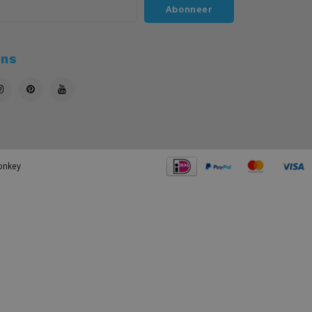
Abonneer
ons
nkey