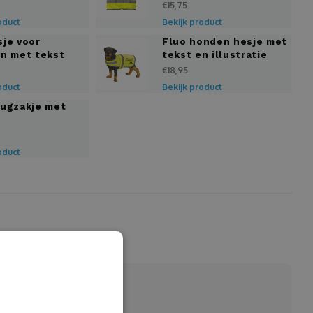
€15,75
oduct
Bekijk product
sje voor
Fluo honden hesje met
en met tekst
tekst en illustratie
€18,95
oduct
Bekijk product
rugzakje met
oduct