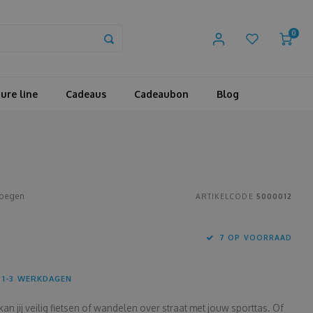
0
ure line
Cadeaus
Cadeaubon
Blog
voegen
ARTIKELCODE
5000012
7 OP VOORRAAD
 1-3 WERKDAGEN
kan jij veilig fietsen of wandelen over straat met jouw sporttas. Of