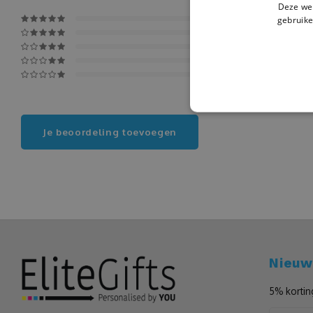
Deze web
gebruike
Je beoordeling toevoegen
Nieuw
5% kortin