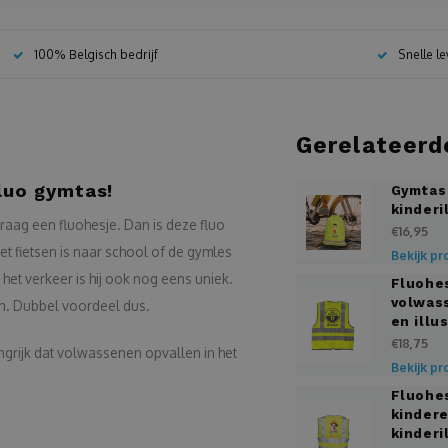
100% Belgisch bedrijf
Snelle l
Gerelateerd
fluo gymtas!
Gymtas
kinderi
aag een fluohesje. Dan is deze fluo
€16,95
t fietsen is naar school of de gymles
Bekijk pr
in het verkeer is hij ook nog eens uniek.
Fluohe
volwas
zen. Dubbel voordeel dus.
en illu
€18,75
angrijk dat volwassenen opvallen in het
Bekijk pr
Fluohe
kinder
kinderi