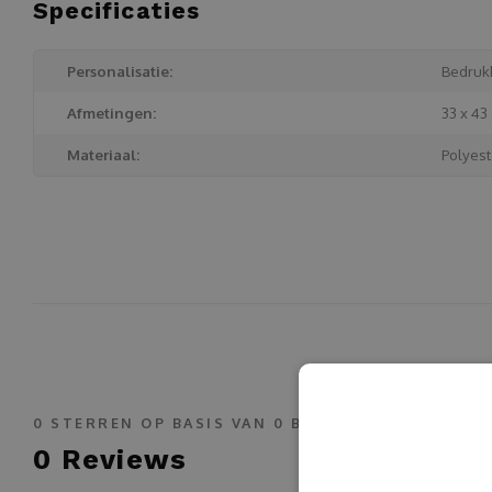
Specificaties
Personalisatie:
Bedruk
Afmetingen:
33 x 43
Materiaal:
Polyest
0
STERREN OP BASIS VAN
0
BEOORDELINGEN
0
Reviews