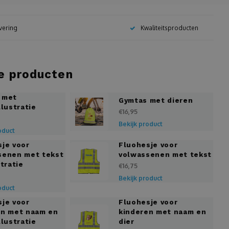
evering
Kwaliteitsproducten
e producten
 met
Gymtas met dieren
llustratie
€16,95
Bekijk product
oduct
sje voor
Fluohesje voor
senen met tekst
volwassenen met tekst
stratie
€16,75
Bekijk product
oduct
sje voor
Fluohesje voor
en met naam en
kinderen met naam en
llustratie
dier